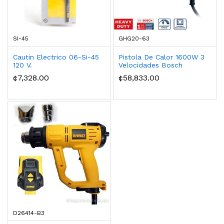
SI-45
GHG20-63
Cautin Electrico 06-Si-45
Pistola De Calor 1600W 3
120 V.
Velocidades Bosch
¢7,328.00
¢58,833.00
D26414-B3