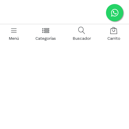
Menú
Categorías
Buscador
Carrito
Contáctenos
Acerca de Nuestra
Tienda
Nuestra prioridad es brindar
telemercadeo1@aplecsa.com
productos de calidad y un
servicio técnico especializado,
2257-5716
que junto a los más de 27
años de experiencia le