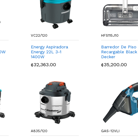
VC22/120
HFS115J10
Energy Aspiradora
Barredor De Piso
00W
Energy 22L 3-1
Recargable Black
1400W
Decker
¢32,363.00
¢35,200.00
A835/120
GAS-12VLI