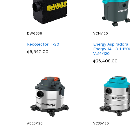
DW6656
VC14/120
Recolector T-20
Energy Aspiradora
Energy 14L 3-1 12
¢5,542.00
Vc14/120
¢26,408.00
A825/120
VC35/120