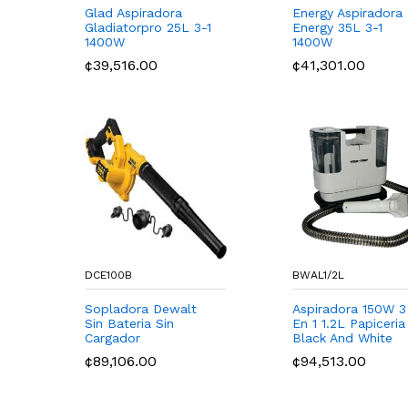
Glad Aspiradora
Energy Aspiradora
Gladiatorpro 25L 3-1
Energy 35L 3-1
1400W
1400W
¢39,516.00
¢41,301.00
DCE100B
BWAL1/2L
Sopladora Dewalt
Aspiradora 150W 3
Sin Bateria Sin
En 1 1.2L Papiceria
Cargador
Black And White
¢89,106.00
¢94,513.00