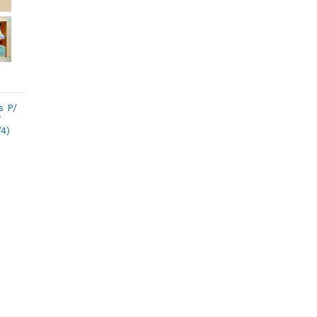
s P/
"
/4)