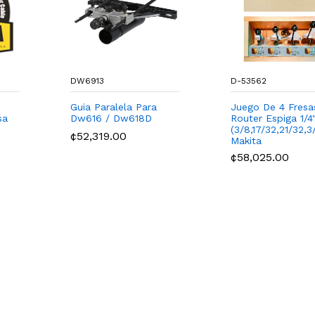
DW6913
D-53562
Guia Paralela Para
Juego De 4 Fresa
sa
Dw616 / Dw618D
Router Espiga 1/4
(3/8,17/32,21/32,3
¢52,319.00
Makita
¢58,025.00