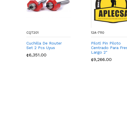
CQT201
12A-7110
Cuchilla De Router
Pilotl Pin Piloto
Set 2 Pcs Uyus
Centrado Para Fre
Largo 2"
¢6,351.00
¢9,266.00