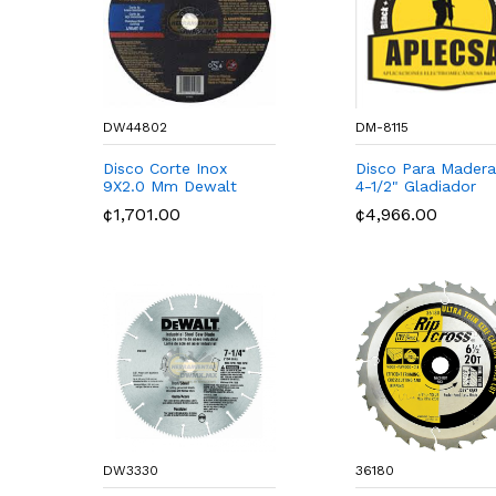
DW44802
DM-8115
Disco Corte Inox
Disco Para Madera
9X2.0 Mm Dewalt
4-1/2" Gladiador
¢1,701.00
¢4,966.00
DW3330
36180