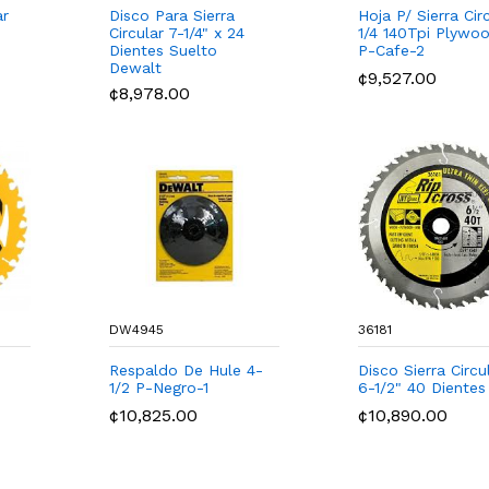
ar
Disco Para Sierra
Hoja P/ Sierra Circ
Circular 7-1/4" x 24
1/4 140Tpi Plywo
Dientes Suelto
P-Cafe-2
Dewalt
¢9,527.00
¢8,978.00
DW4945
36181
Respaldo De Hule 4-
Disco Sierra Circu
1/2 P-Negro-1
6-1/2" 40 Dientes 
¢10,825.00
¢10,890.00