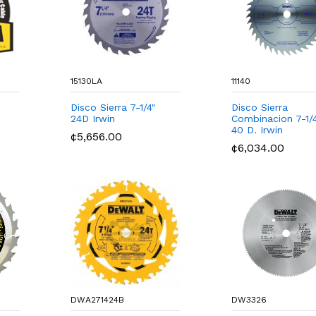
15130LA
11140
Disco Sierra 7-1/4"
Disco Sierra
24D Irwin
Combinacion 7-1/
40 D. Irwin
¢5,656.00
¢6,034.00
DWA271424B
DW3326