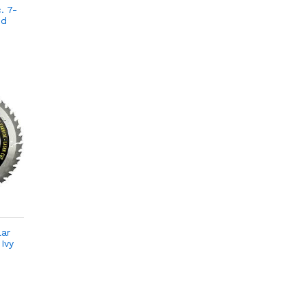
. 7-
od
lar
Ivy