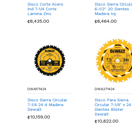
Disco Corte Acero
Disco Sierra Circul
Ind 7-1/4 Corte
6-1/2" 20 Dientes
Lamina Zinc
Madera Ivy
¢8,435.00
¢8,464.00
DWA171424
DWA271424
Disco Sierra Circular
Disco Para Sierra
7-1/4 24 d Madera
Circular 7-1/4" x 24
Dewalt
Dientes Blister
Dewalt
¢10,159.00
¢10,622.00